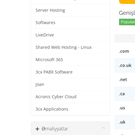
Server Hosting
Genişl
Popular
Softwares
LiveDrive
Shared Web Hosting - Linux
.com
Microsoft 365
.co.uk
3cx PABX Software
.net
Joan
.ca
Acronis Cyber Cloud
.us
3cx Applications
.uk
Əməliyyatlar