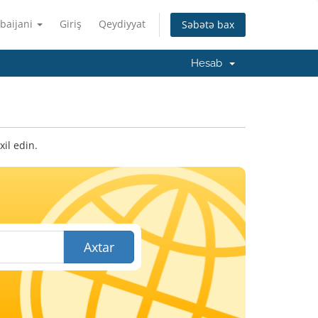
baijani
Giriş
Qeydiyyat
Səbətə bax
Hesab
il edin.
Axtar