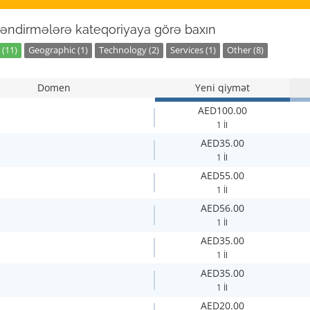
əndirmələrə kateqoriyaya görə baxın
 (11)
Geographic (1)
Technology (2)
Services (1)
Other (8)
Domen
Yeni qiymət
AED100.00
1 İl
AED35.00
1 İl
AED55.00
1 İl
AED56.00
1 İl
AED35.00
1 İl
AED35.00
1 İl
AED20.00