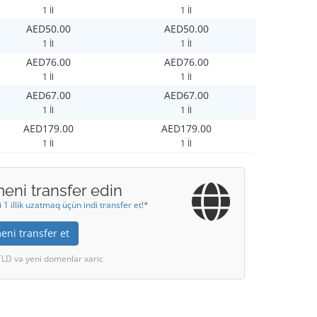
1 İl
1 İl
AED50.00
AED50.00
1 İl
1 İl
AED76.00
AED76.00
1 İl
1 İl
AED67.00
AED67.00
1 İl
1 İl
AED179.00
AED179.00
1 İl
1 İl
eni transfer edin
1 illik uzatmaq üçün indi transfer et!*
ni transfer et
TLD və yeni domenlər xaric