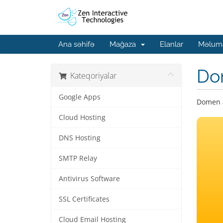
Ana səhifə
Mağaza
Elanlar
Məluma
Do
Kateqoriyalar
Google Apps
Domen a
Cloud Hosting
DNS Hosting
SMTP Relay
Antivirus Software
SSL Certificates
Cloud Email Hosting