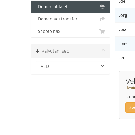
.de
Domen əldə et
.org
Domen adı transferi
.biz
Səbətə bax
.me
Valyutanı seç
.io
Ve
Hosti
Biz i
Se