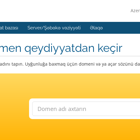
Azer
t bazası
Server/Şəbəkə vəziyyəti
Əlaqə
men qeydiyyatdan keçir
dını tapın. Uyğunluğa baxmaq üçün domeni və ya açar sözünü dax