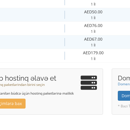
1 İl
AED50.00
1 İl
AED76.00
1 İl
AED67.00
1 İl
AED179.00
1 İl
b hostinq əlavə et
Dom
Domeni 
nq paketlərindən birini seçin
stənilən büdcə üçün hostinq paketlərinə malikik
Dome
çimlərə bax
* Bəzi 